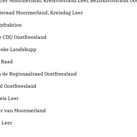
ter Moormerland, Kreisvörstand Leer, Bezirksvörstand Oo
teraad Moormerland, Kreisdag Leer
sfraktion
de CDU Oostfreesland
eeske Landskupp
e Raad
n de Regionaalraad Oostfreesland
d Oostfreesland
eis Leer
er van Moormerland
s Leer