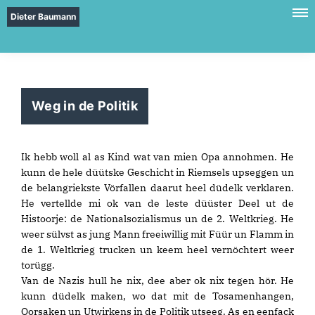
Dieter Baumann
Weg in de Politik
Ik hebb woll al as Kind wat van mien Opa annohmen. He
kunn de hele düütske Geschicht in Riemsels upseggen un
de belangriekste Vörfallen daarut heel düdelk verklaren.
He vertellde mi ok van de leste düüster Deel ut de
Histoorje: de Nationalsozialismus un de 2. Weltkrieg. He
weer sülvst as jung Mann freeiwillig mit Füür un Flamm in
de 1. Weltkrieg trucken un keem heel vernöchtert weer
torügg.
Van de Nazis hull he nix, dee aber ok nix tegen hör. He
kunn düdelk maken, wo dat mit de Tosamenhangen,
Oorsaken un Utwirkens in de Politik utseeg. As en eenfack