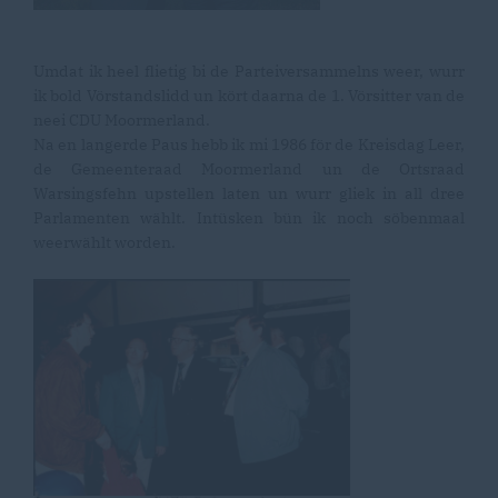
Umdat ik heel flietig bi de Parteiversammelns weer, wurr
ik bold Vörstandslidd un kört daarna de 1. Vörsitter van de
neei CDU Moormerland.
Na en langerde Paus hebb ik mi 1986 för de Kreisdag Leer,
de Gemeenteraad Moormerland un de Ortsraad
Warsingsfehn upstellen laten un wurr gliek in all dree
Parlamenten wählt. Intüsken bün ik noch söbenmaal
weerwählt worden.