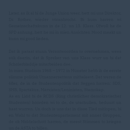
Later, as ik al bi de Junge Union weer, hett mi uns Direktor,
Dr. Rother, wieder vöranbrocht. Bi hum harren wi
Gemeinschaftskunn in de 12. un 13. Klass. Ofwoll he de
SPD anhung, hett he mi in mien Ansichten Mood maakt un
kunn mi good lieden.
Dat ik paraat stunn Verantwoorden to overnehmen, wees
sük daarin, dat ik Spreker van uns Klass wurr un bi dat
Schölerbladdje mitarbeiden dee.
In mien Studium 1968 – 1972 in Münster hebb ik de eerste
slimme politisk Utnannersettens mitbeleevt. Dat weren de
68er, de in de Studentenpolitik dat Seggen harren: SDS,
SHB, Spartakus, Marxisten/Leninisten, Stamokap.
As en Lidd bi de RCDS (Ring christlicher demokratischer
Studenten) höörden wi to de, de utschullen, beduurt un
haat wurren. Un doch is uns dat in disse Tied mitlopen, bi
en Wahl to dat Studentenparlament mit anner Gruppen,
de ok Middelschott harren, de meest Stimmen to kriegen
un de ASTA to billen.