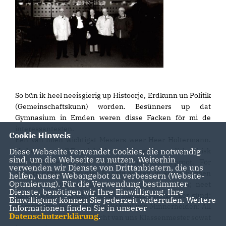
So bün ik heel neeisgierig up Histoorje, Erdkunn un Politik
(Gemeinschaftskunn) worden. Besünners up dat
Gymnasium in Emden weren disse Facken för mi de
interessantesten.
Cookie Hinweis
Een van mien wichtigst Mesters weer Heer Holtermann.
He hett uns woll Engelsk lehrt, man meest moralisk, ethisk
Diese Webseite verwendet Cookies, die notwendig
sind, um die Webseite zu nutzen. Weiterhin
un charakterbildende Themen mit uns beproot. För
verwenden wir Dienste von Drittanbietern, die uns
annern daar wesen; dien Nahste achten, in Reken hebben
helfen, unser Webangebot zu verbessern (Website-
Optmierung). Für die Verwendung bestimmter
un gellen laten; de Swackeren neet stahn laten; neet
Dienste, benötigen wir Ihre Einwilligung. Ihre
niedsk wesen up de, de beter, starker, erfolgrieker sünd;
Einwilligung können Sie jederzeit widerrufen. Weitere
Demokratie, Gerechtigheid, Schuul van Minnerheiden: All
Informationen finden Sie in unserer
Datenschutzerklärung
.
dat hett mi an de Unnerricht van uns Klassenmester sowat