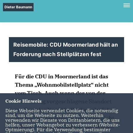
Dieter Baumann
Reisemobile: CDU Moormerland hält an
Forderung nach Stellplätzen fest
Für die CDU in Moormerland ist das
Thema „Wohnmobilstellplatz“ nicht
vom Tisch. Auch wenn der von der
Verwaltung vorgeschlagene Standort
Cookie Hinweis
am Sauteler Kanal in Boekzetelerfehn
Diese Webseite verwendet Cookies, die notwendig
sind, um die Webseite zu nutzen. Weiterhin
aus nachvollziehbaren Gründen nicht
verwenden wir Dienste von Drittanbietern, die uns
helfen, unser Webangebot zu verbessern (Website-
umgesetzt werden könne, „dürfen wir
Optmierung). Für die Verwendung bestimmter