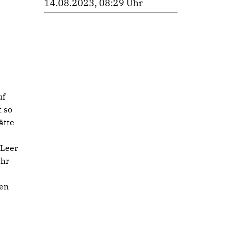
14.08.2023, 08:29 Uhr
uf
t so
ätte
 Leer
ehr
ren