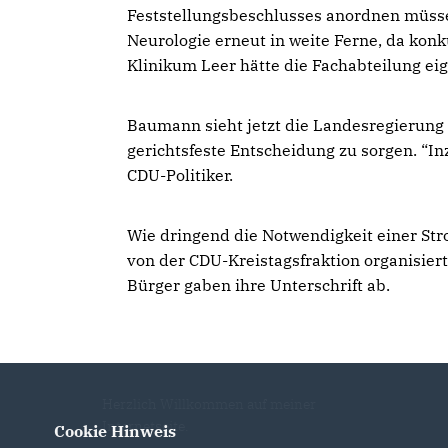
Feststellungsbeschlusses anordnen müsse
Neurologie erneut in weite Ferne, da kon
Klinikum Leer hätte die Fachabteilung eig
Baumann sieht jetzt die Landesregierung u
gerichtsfeste Entscheidung zu sorgen. “In
CDU-Politiker.
Wie dringend die Notwendigkeit einer Str
von der CDU-Kreistagsfraktion organisier
Bürger gaben ihre Unterschrift ab.
Herzlich Willkommen auf meiner
Internetseite.
Cookie Hinweis