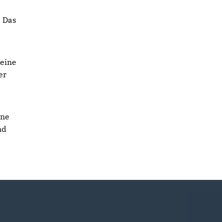
. Das
 eine
er
ine
nd