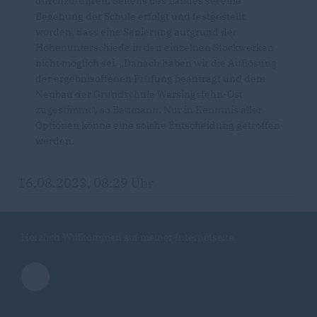
durchzuführen. Seitens des Landes sei eine
Begehung der Schule erfolgt und festgestellt
worden, dass eine Sanierung aufgrund der
Höhenunterschiede in den einzelnen Stockwerken
nicht möglich sei. „Danach haben wir die Auflösung
der ergebnisoffenen Prüfung beantragt und dem
Neubau der Grundschule Warsingsfehn-Ost
zugestimmt“, so Baumann. Nur in Kenntnis aller
Optionen könne eine solche Entscheidung getroffen
werden.
16.08.2023, 08:29 Uhr
Herzlich Willkommen auf meiner Internetseite.