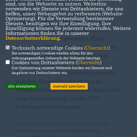
Dieter Baumann, Vorsitzender der
sind, um die Webseite zu nutzen. Weiterhin
verwenden wir Dienste von Drittanbietern, die uns
CDU-Fraktion im Gemeinderat, hat auf
helfen, unser Webangebot zu verbessern (Website-
Optmierung). Für die Verwendung bestimmter
eine Verlautbarung der SPD reagiert,
Dienste, benötigen wir Ihre Einwilligung. Ihre
Einwilligung können Sie jederzeit widerrufen. Weitere
die sich den geplanten Grundschul-
Informationen finden Sie in unserer
Neubau mit einer gewissen Häme
Datenschutzerklärung
.
gegen die CDU jüngst auf ihre Fahnen
Technisch notwendige Cookies (
Übersicht
)
Die notwendigen Cookies werden allein für den
schreibt. „Bevor direkt ein Neubau
ordnungsgemäßen Gebrauch der Webseite benötigt.
Cookies von Drittanbietern (
Übersicht
)
bewilligt wird, müssen andere
Zur Optimierung unserer Webseite binden wir Dienste und
Optionen wie eine Sanierung geprüft
Angebote von Drittanbietern ein.
werden. Investitionssummen im
Alle akzeptieren
Auswahl speichern
Millionenbereich beschließt man nicht
ohne Vorbereitung“, so der CDU-
Fraktionschef Baumann.
Daher habe man zunächst auf Antrag der CDU
beschlossen, eine ergebnisoffene Prüfung