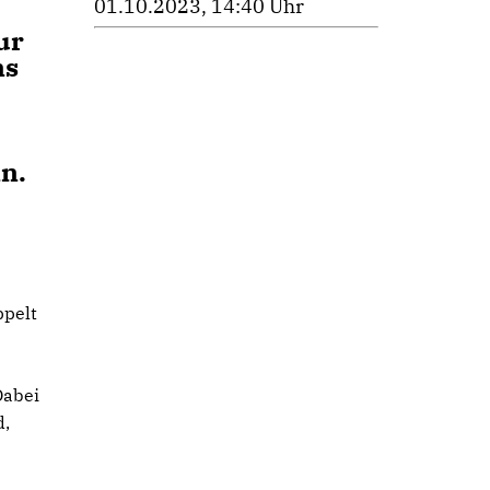
01.10.2023, 14:40 Uhr
ur
ns
e
n.
ppelt
Dabei
d,