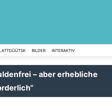
LATTDÜÜTSK
BILDER
INTERAKTIV
denfrei – aber erhebliche
orderlich“